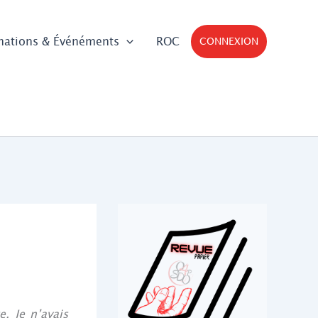
mations & Événéments
ROC
CONNEXION
e. Je n’avais