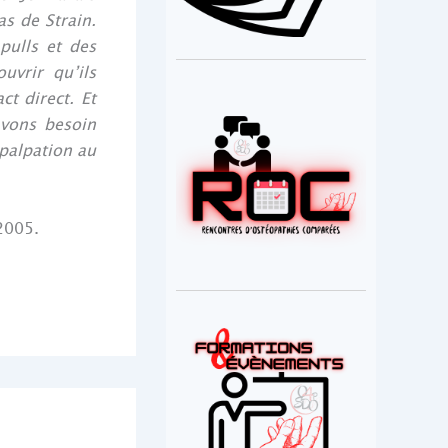
s de Strain.
pulls et des
uvrir qu’ils
t direct. Et
avons besoin
 palpation au
2005.