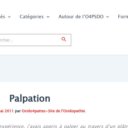
tés
Catégories
Autour de l’O4PSDO
For
er :
Rechercher
Palpation
ai 2011
par
Ostéo4pattes-Site de l'Ostéopathie
expérience, j’avais appris à palper au travers d’un plâtr